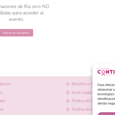
naciones de fila cero NO
álidas para acceder al
evento.
Este
Hacer mi donativo
producto
tiene
múltiples
variantes.
Las
opciones
se
pueden
dación
Beneficios Fiscales
Para ofrecer
elegir
almacenar y/
to
Aviso Legal
tecnologías
en
identificaci
dad
Política de Privacidad
la
afectar nega
página
ra
Política de Cookies