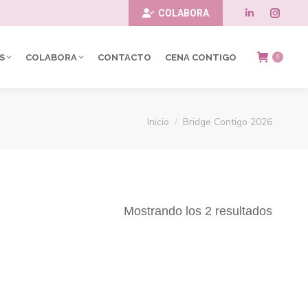
COLABORA
Linkedin
Insta
page
page
S
COLABORA
CONTACTO
CENA CONTIGO
0
opens
opens
in
in
Estás aquí:
Inicio
Bridge Contigo 2026
new
new
window
windo
Mostrando los 2 resultados