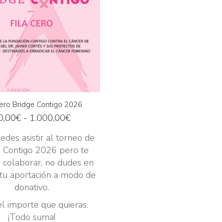
Cero Bridge Contigo 2026
Rango
0,00
€
-
1.000,00
€
de
edes asistir al torneo de
precios:
 Contigo 2026 pero te
desde
a colaborar, no dudes en
10,00€
 tu aportación a modo de
hasta
donativo.
1.000,00€
el importe que quieras.
¡Todo suma!