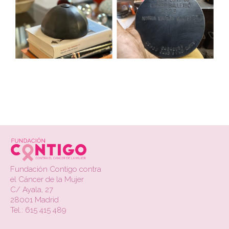
.
Fundación Contigo contra
el Cáncer de la Mujer
C/ Ayala, 27
28001 Madrid
Tel.: 615 415 489