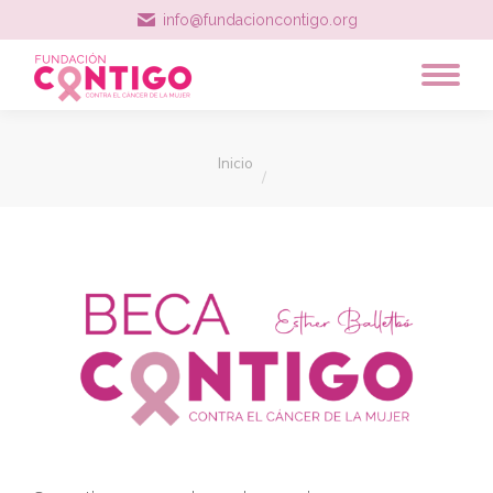
info@fundacioncontigo.org
Estás aquí:
Inicio
.