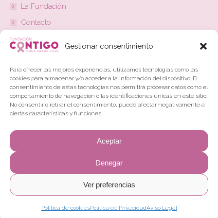
La Fundación
Contacto
Actualidad
Gestionar consentimiento
Colabora
Para ofrecer las mejores experiencias, utilizamos tecnologías como las
Beneficios Fiscales
cookies para almacenar y/o acceder a la información del dispositivo. El
consentimiento de estas tecnologías nos permitirá procesar datos como el
Aviso Legal
comportamiento de navegación o las identificaciones únicas en este sitio.
No consentir o retirar el consentimiento, puede afectar negativamente a
Política de Privacidad
ciertas características y funciones.
Política de Cookies
Aceptar
Canal de denuncias
Denegar
Redes Sociales
Encuéntranos en:
Ver preferencias
LinkedIN
Instagram
Política de cookies
Política de Privacidad
Aviso Legal