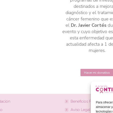
programas de investi
opciones
destinados a mejora
se
diagnóstico y el tratami
pueden
cáncer femenino que ex
elegir
el
Dr. Javier Cortés
du
en
evento y cuyo objetivo es
la
esta enfermedad que
página
actualidad afecta a 1 d
de
mujeres.
producto
Hacer mi donativo
dación
Beneficios Fiscales
Para ofrecer
almacenar y/
to
Aviso Legal
tecnologías