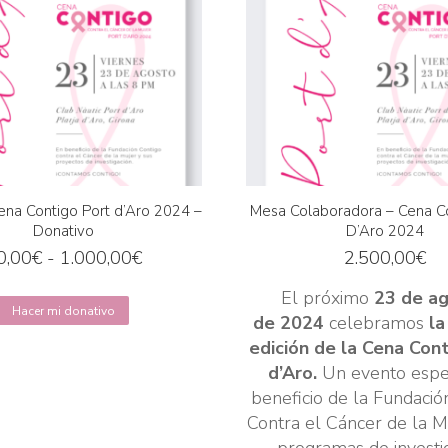
Cena Contigo Port d’Aro 2024 –
Mesa Colaboradora – Cena Co
Donativo
D’Aro 2024
Rango
0,00
€
-
1.000,00
€
2.500,00
€
de
El próximo
23 de a
Este
precios:
Hacer mi donativo
de
2024
celebramos
la
producto
desde
edición de la
Cena Cont
tiene
10,00€
d’Aro.
Un evento espe
múltiples
hasta
beneficio de la Fundació
variantes.
1.000,00€
Contra el Cáncer de la M
Las