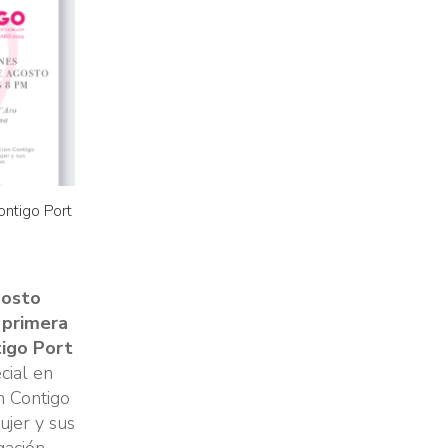
ntigo Port
gosto
 primera
igo Port
cial en
n Contigo
ujer y sus