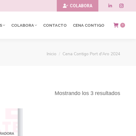
COLABORA
Linkedin
Insta
page
page
S
COLABORA
CONTACTO
CENA CONTIGO
0
opens
opens
in
in
Estás aquí:
Inicio
Cena Contigo Port d'Aro 2024
new
new
window
windo
Mostrando los 3 resultados