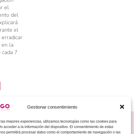
gación
r el
ento del
plicará
rante el
 erradicar
 en la
e cada 7
Gestionar consentimiento
Redes Sociales
 las mejores experiencias, utilizamos tecnologías como las cookies para
Encuéntranos en:
o acceder a la información del dispositivo. El consentimiento de estas
LinkedIN
Instagram
 nos permitirá procesar datos como el comportamiento de navegación o las