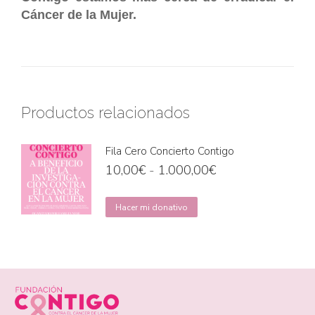
Cáncer de la Mujer.
Productos relacionados
Fila Cero Concierto Contigo
Rango
10,00
€
-
1.000,00
€
de
precios:
Este
Hacer mi donativo
desde
producto
10,00€
tiene
hasta
múltiples
1.000,00€
variantes.
Las
opciones