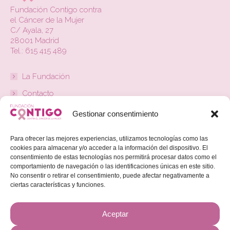
se
Fundación Contigo contra
el Cáncer de la Mujer
pueden
C/ Ayala, 27
elegir
28001 Madrid
en
Tel.: 615 415 489
la
página
La Fundación
de
Contacto
producto
Actualidad
Gestionar consentimiento
Colabora
Para ofrecer las mejores experiencias, utilizamos tecnologías como las
cookies para almacenar y/o acceder a la información del dispositivo. El
Beneficios Fiscales
consentimiento de estas tecnologías nos permitirá procesar datos como el
comportamiento de navegación o las identificaciones únicas en este sitio.
Aviso Legal
No consentir o retirar el consentimiento, puede afectar negativamente a
ciertas características y funciones.
Política de Privacidad
Política de Cookies
Aceptar
Canal de denuncias