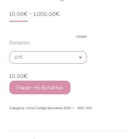
Rango
10,00
€
-
1.000,00
€
de
precios:
desde
Limpiar
10,00€
Donación
hasta
1.000,00€
10,00
€
Hacer mi donativo
Categoría:
Cena Contigo Barcelona 2023
SKU:
N/D