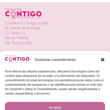
en
la
página
Fundación Contigo contra
de
el Cáncer de la Mujer
producto
C/ Ayala, 27
28001 Madrid
Tel.: 615 415 489
La Fundación
Gestionar consentimiento
Contacto
Actualidad
Para ofrecer las mejores experiencias, utilizamos tecnologías como las
cookies para almacenar y/o acceder a la información del dispositivo. El
Colabora
consentimiento de estas tecnologías nos permitirá procesar datos como el
comportamiento de navegación o las identificaciones únicas en este sitio.
No consentir o retirar el consentimiento, puede afectar negativamente a
Beneficios Fiscales
ciertas características y funciones.
Aviso Legal
Aceptar
Política de Privacidad