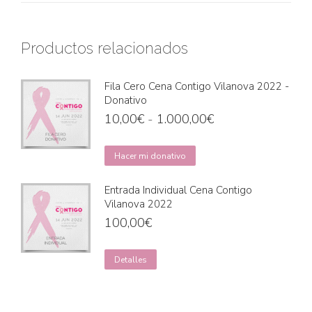
Productos relacionados
Fila Cero Cena Contigo Vilanova 2022 -
Donativo
Rango
10,00
€
-
1.000,00
€
de
precios:
Este
Hacer mi donativo
desde
producto
10,00€
tiene
Entrada Individual Cena Contigo
Vilanova 2022
hasta
múltiples
100,00
€
1.000,00€
variantes.
Las
opciones
Detalles
se
pueden
elegir