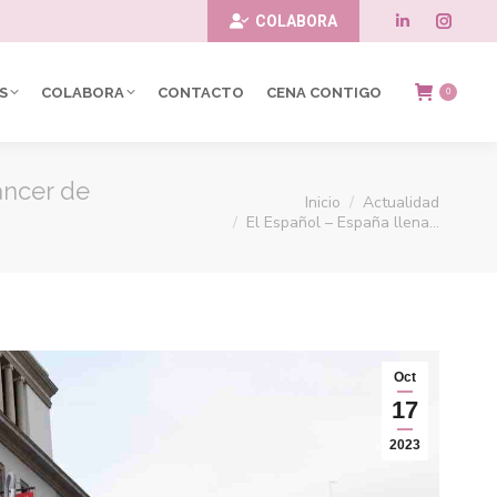
COLABORA
Linkedin
Insta
page
page
S
COLABORA
CONTACTO
CENA CONTIGO
0
opens
opens
in
in
áncer de
Estás aquí:
Inicio
Actualidad
new
new
El Español – España llena…
window
windo
Oct
17
2023