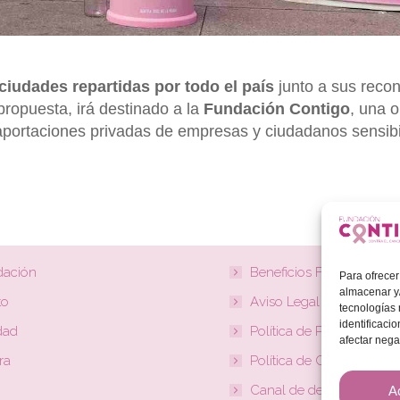
ciudades repartidas por todo el país
junto a sus reco
 propuesta, irá destinado a la
Fundación
Contigo
, una 
s aportaciones privadas de empresas y ciudadanos sensib
dación
Beneficios Fiscales
Para ofrecer
almacenar y/
to
Aviso Legal
tecnologías
identificaci
dad
Política de Privacidad
afectar nega
ra
Política de Cookies
Canal de denuncias
A