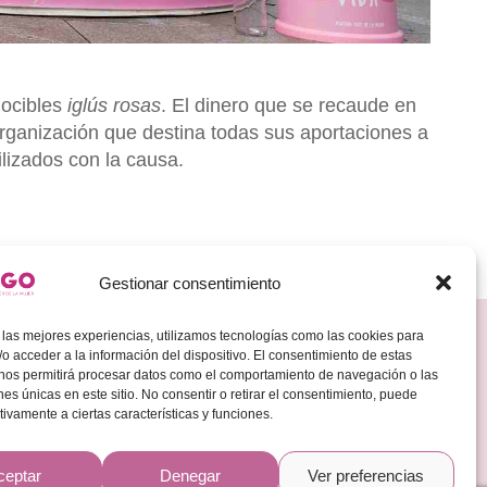
nocibles
iglús rosas
. El dinero que se recaude en
organización que destina todas sus aportaciones a
ilizados con la causa.
Gestionar consentimiento
Redes Sociales
 las mejores experiencias, utilizamos tecnologías como las cookies para
Encuéntranos en:
o acceder a la información del dispositivo. El consentimiento de estas
LinkedIN
Instagram
 nos permitirá procesar datos como el comportamiento de navegación o las
ones únicas en este sitio. No consentir o retirar el consentimiento, puede
tivamente a ciertas características y funciones.
ceptar
Denegar
Ver preferencias