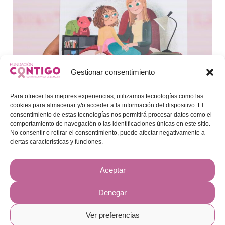
Gestionar consentimiento
Para ofrecer las mejores experiencias, utilizamos tecnologías como las
cookies para almacenar y/o acceder a la información del dispositivo. El
consentimiento de estas tecnologías nos permitirá procesar datos como el
Lanzamiento Cuento Contigo: «Cristina y
comportamiento de navegación o las identificaciones únicas en este sitio.
No consentir o retirar el consentimiento, puede afectar negativamente a
Mamá y como todavía es su palabra
ciertas características y funciones.
talismán»
Actualidad
Por
Modificador
06/03/2024
Aceptar
Desde la Fundación Contigo lanzamos el
cuento «Cristina y mamá», la historia de
Denegar
una niña de 11 años que cuenta cómo ha
cambiado su rutina familiar desde que a
Ver preferencias