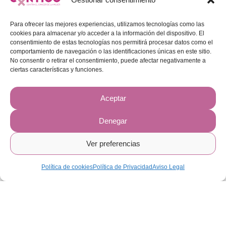
Para ofrecer las mejores experiencias, utilizamos tecnologías como las
cookies para almacenar y/o acceder a la información del dispositivo. El
consentimiento de estas tecnologías nos permitirá procesar datos como el
comportamiento de navegación o las identificaciones únicas en este sitio.
No consentir o retirar el consentimiento, puede afectar negativamente a
ciertas características y funciones.
Sabadell Seguros colabora por 3º año
Aceptar
con la Fundación Contigo contra el
Cáncer de la Mujer donando 13.000 €
Denegar
Actualidad
,
Noticias 2025
Por
Modificador
20/10/2025
Ver preferencias
Cantidad que se destinará al proyecto
Phenix sobre cáncer de mama
Política de cookies
Política de Privacidad
Aviso Legal
metastásico