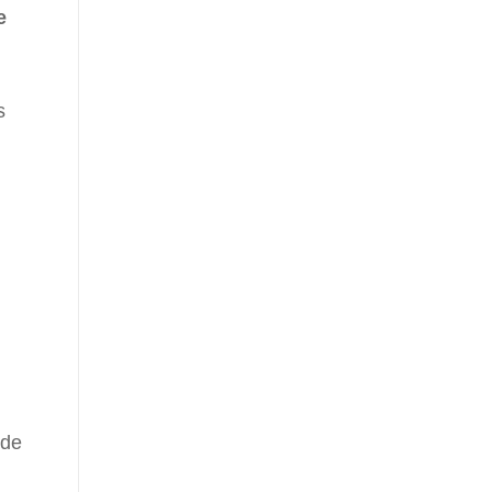
e
s
 de