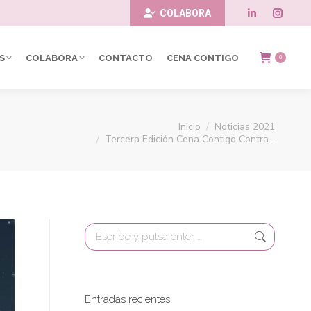
COLABORA
Linkedin
Insta
page
page
S
COLABORA
CONTACTO
CENA CONTIGO
0
opens
opens
in
in
Estás aquí:
Inicio
Noticias 2021
new
new
Tercera Edición Cena Contigo Contra…
window
windo
Buscar:
Entradas recientes