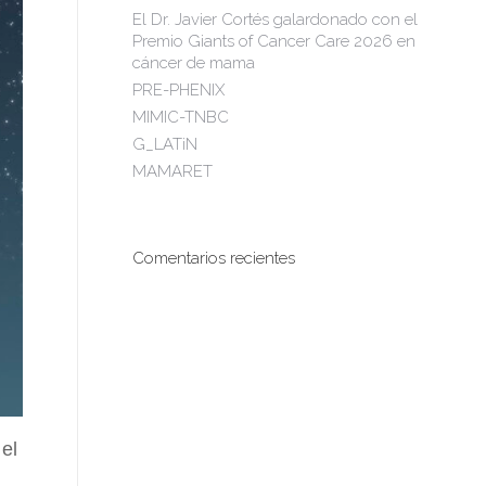
El Dr. Javier Cortés galardonado con el
Premio Giants of Cancer Care 2026 en
cáncer de mama
PRE-PHENIX
MIMIC-TNBC
G_LATiN
MAMARET
Comentarios recientes
el