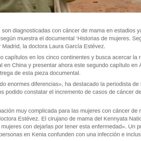
%) son diagnosticadas con cáncer de mama en estadios 
 según muestra el documental ‘Historias de mujeres. Segu
adrid, la doctora Laura García Estévez.
o capítulos en los cinco continentes y busca acercar la
en China y presentar ahora este segundo capítulo en Áf
ntrega de esta pieza documental.
o enormes diferencias», ha destacado la periodista de
mos podido constatar el incremento de casos de cáncer de
tuación muy complicada para las mujeres con cáncer de
ctora Estévez. El cirujano de mama del Kennyata Nationa
ujeres con dejarlas por tener esta enfermedad». Un pr
rsonas en Kenia confunden con una infección e incluso