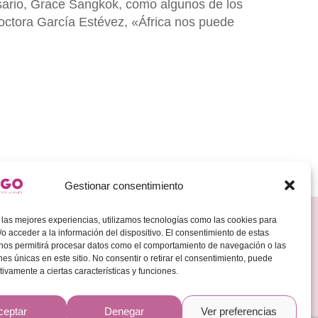
sario, Grace Sangkok, como algunos de los
octora García Estévez, «África nos puede
Gestionar consentimiento
Redes Sociales
 las mejores experiencias, utilizamos tecnologías como las cookies para
Encuéntranos en:
o acceder a la información del dispositivo. El consentimiento de estas
LinkedIN
Instagram
 nos permitirá procesar datos como el comportamiento de navegación o las
ones únicas en este sitio. No consentir o retirar el consentimiento, puede
tivamente a ciertas características y funciones.
ceptar
Denegar
Ver preferencias