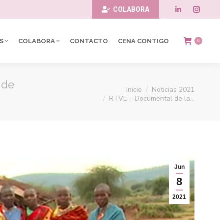
COLABORA
Linkedin
Insta
page
page
S
COLABORA
CONTACTO
CENA CONTIGO
0
opens
opens
in
in
 de
Estás aquí:
Inicio
Noticias 2021
new
new
RTVE – Documental de la…
window
windo
Jun
8
2021