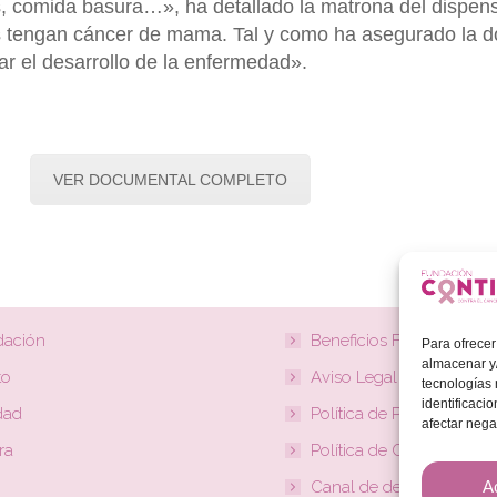
, comida basura…», ha detallado la matrona del dispen
s tengan cáncer de mama. Tal y como ha asegurado la d
r el desarrollo de la enfermedad».
VER DOCUMENTAL COMPLETO
dación
Beneficios Fiscales
Para ofrecer
almacenar y/
to
Aviso Legal
tecnologías
identificaci
dad
Política de Privacidad
afectar nega
ra
Política de Cookies
A
Canal de denuncias