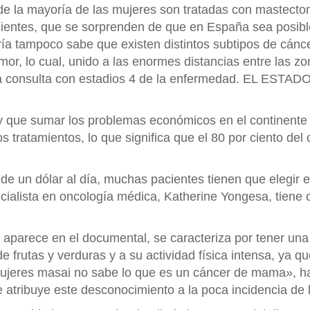
e la mayoría de las mujeres son tratadas con mastectom
cientes, que se sorprenden de que en España sea posible
ría tampoco sabe que existen distintos subtipos de cán
r, lo cual, unido a las enormes distancias entre las zon
 a la consulta con estadios 4 de la enfermedad. EL 
ay que sumar los problemas económicos en el continente 
os tratamientos, lo que significa que el 80 por ciento del
 un dólar al día, muchas pacientes tienen que elegir e
pecialista en oncología médica, Katherine Yongesa, tiene 
 aparece en el documental, se caracteriza por tener un
 frutas y verduras y a su actividad física intensa, ya qu
mujeres masai no sabe lo que es un cáncer de mama», ha 
tribuye este desconocimiento a la poca incidencia de 