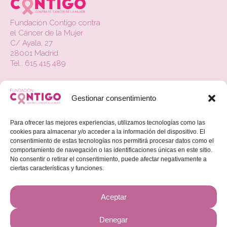
Fundación Contigo contra
el Cáncer de la Mujer
C/ Ayala, 27
28001 Madrid
Tel.: 615 415 489
La Fundación
Gestionar consentimiento
Contacto
Actualidad
Para ofrecer las mejores experiencias, utilizamos tecnologías como las
cookies para almacenar y/o acceder a la información del dispositivo. El
Colabora
consentimiento de estas tecnologías nos permitirá procesar datos como el
comportamiento de navegación o las identificaciones únicas en este sitio.
No consentir o retirar el consentimiento, puede afectar negativamente a
Beneficios Fiscales
ciertas características y funciones.
Aviso Legal
Aceptar
Política de Privacidad
Política de Cookies
Denegar