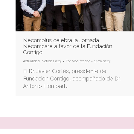
Necomplus celebra la Jornada
Necomcare a favor de la Fundación
Contigo
Actualidad
,
Noticias 2023
Por
Modificador
14/02/2023
El Dr. Javier Cortés, presidente de
Fundación Contigo, acompañado de Dr.
Antonio Llombart…