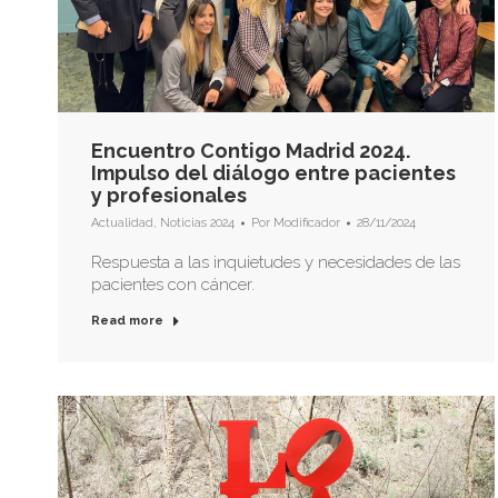
Encuentro Contigo Madrid 2024.
Impulso del diálogo entre pacientes
y profesionales
Actualidad
,
Noticias 2024
Por
Modificador
28/11/2024
Respuesta a las inquietudes y necesidades de las
pacientes con cáncer.
Read more