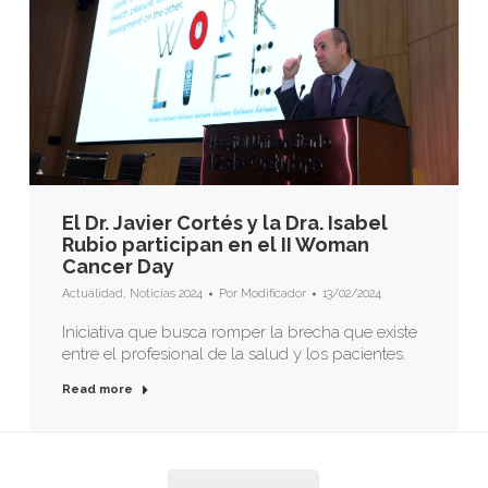
El Dr. Javier Cortés y la Dra. Isabel
Rubio participan en el II Woman
Cancer Day
Actualidad
,
Noticias 2024
Por
Modificador
13/02/2024
Iniciativa que busca romper la brecha que existe
entre el profesional de la salud y los pacientes.
Read more