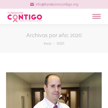
info@fundacioncontigo.org
Archivos por año:
2020
Estás aquí:
Inicio
2020