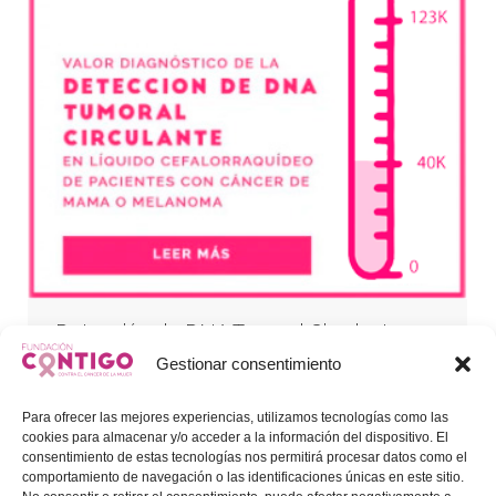
Detección de DNA Tumoral Circulante
Gestionar consentimiento
Proyectos Fundación Contigo
Por
Koalah FundacionContigo
25/08/2020
Para ofrecer las mejores experiencias, utilizamos tecnologías como las
PROYECTO DE INVESTIGACIÓN VALOR
cookies para almacenar y/o acceder a la información del dispositivo. El
DIAGNÓSTICO DE LA DETECCIÓN DE
consentimiento de estas tecnologías nos permitirá procesar datos como el
DNA TUMORAL CIRCULANTE EN
comportamiento de navegación o las identificaciones únicas en este sitio.